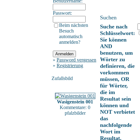
Benutzername:
Passwort:
Suchen
Beim nächsten
Suche nach
Besuch
Schlüsselwort:
automatisch
Sie können
anmelden?
AND
benutzen, um
Wörter zu
»
Password vergessen
»
Registrierung
definieren, die
vorkommen
Zufallsbild
müssen, OR
für Wörter,
die im
Resultat sein
Wasigenstein 001
können und
Kommentare: 0
NOT verbietet
pfalzbilder
das
nachfolgende
Wort im
Resultat.