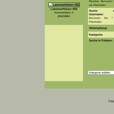
Resultat. Benutzen 
als Platzhalter.
Laemmerfelsen~002
Suche na
Kommentare: 0
Username:
pfalzbilder
Benutzen Sie *
Platzhalter.
Verknüpfung:
Kategorie:
Suche in Feldern:
Copy