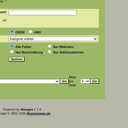
Sie *
ch
 als
ODER
UND
Alle Felder
Nur Bildname
Nur Beschreibung
Nur Schlüsselwörter
Bilder
pro
Seite:
Powered by
4images
1.7.4
right © 2002-2026
4homepages.de