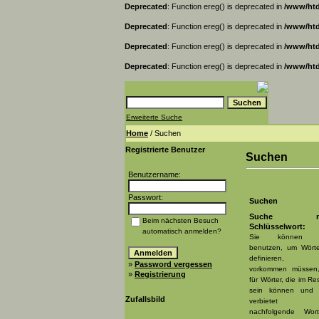
Deprecated
: Function ereg() is deprecated in
/www/htd
Deprecated
: Function ereg() is deprecated in
/www/htd
Deprecated
: Function ereg() is deprecated in
/www/htd
Deprecated
: Function ereg() is deprecated in
/www/htd
Erweiterte Suche
Home
/ Suchen
Registrierte Benutzer
Suchen
Benutzername:
Passwort:
Suchen
Suche na
Beim nächsten Besuch
Schlüsselwort:
automatisch anmelden?
Sie können 
benutzen, um Wört
definieren, 
»
Password vergessen
vorkommen müssen
»
Registrierung
für Wörter, die im Res
sein können und
Zufallsbild
verbietet 
nachfolgende Wor