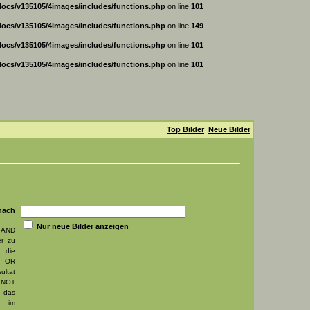
ocs/v135105/4images/includes/functions.php
on line
101
ocs/v135105/4images/includes/functions.php
on line
149
ocs/v135105/4images/includes/functions.php
on line
101
ocs/v135105/4images/includes/functions.php
on line
101
Top Bilder
Neue Bilder
ch
Nur neue Bilder anzeigen
AND
er zu
die
, OR
ultat
 NOT
das
t im