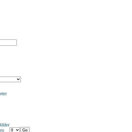
rter
ilder
ro