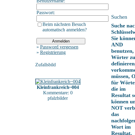
Benutzername:
Passwort:
Suchen
Beim nächsten Besuch
Suche nac
automatisch anmelden?
Schlüssel
Sie könne
AND
»
Password vergessen
benutzen,
»
Registrierung
Wörter z
definieren
Zufallsbild
vorkomm
müssen, 
für Wörte
Kleinfrankreich~004
die im
Kommentare: 0
Resultat s
pfalzbilder
können u
NOT verbi
das
nachfolge
Wort im
Resultat.