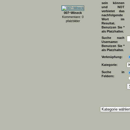
sein können
und NOT
verbietet das
007~Wineck
nachfolgende
Kommentare: 0
Wort im
pfalzbilder
Resultat.
Benutzen Sie *
als Platzhalter.
Suche nach
Username:
Benutzen Sie *
als Platzhalter.
Verknüpfung:
Kategorie:
Suche in
Feldern: