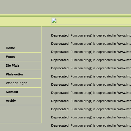
Deprecated
: Function ereg() is deprecated in
/www/htd
Deprecated
: Function ereg() is deprecated in
/www/htd
Home
Deprecated
: Function ereg() is deprecated in
/www/htd
Fotos
Deprecated
: Function ereg() is deprecated in
/www/htd
Die Pfalz
Deprecated
: Function ereg() is deprecated in
/www/htd
Pfalzwetter
Deprecated
: Function ereg() is deprecated in
/www/htd
Wanderungen
Deprecated
: Function ereg() is deprecated in
/www/htd
Kontakt
Deprecated
: Function ereg() is deprecated in
/www/htd
Archiv
Deprecated
: Function ereg() is deprecated in
/www/htd
Deprecated
: Function ereg() is deprecated in
/www/htd
Deprecated
: Function ereg() is deprecated in
/www/htd
Deprecated
: Function ereg() is deprecated in
/www/htd