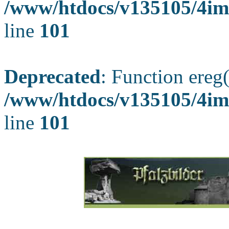
/www/htdocs/v135105/4ima
line
101
Deprecated
: Function ereg(
/www/htdocs/v135105/4ima
line
101