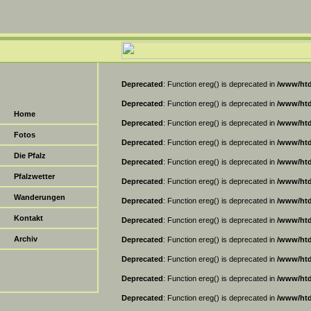
Deprecated
: Function ereg() is deprecated in
/www/htd
Deprecated
: Function ereg() is deprecated in
/www/htd
Home
Deprecated
: Function ereg() is deprecated in
/www/htd
Fotos
Deprecated
: Function ereg() is deprecated in
/www/htd
Die Pfalz
Deprecated
: Function ereg() is deprecated in
/www/htd
Pfalzwetter
Deprecated
: Function ereg() is deprecated in
/www/htd
Wanderungen
Deprecated
: Function ereg() is deprecated in
/www/htd
Kontakt
Deprecated
: Function ereg() is deprecated in
/www/htd
Archiv
Deprecated
: Function ereg() is deprecated in
/www/htd
Deprecated
: Function ereg() is deprecated in
/www/htd
Deprecated
: Function ereg() is deprecated in
/www/htd
Deprecated
: Function ereg() is deprecated in
/www/htd