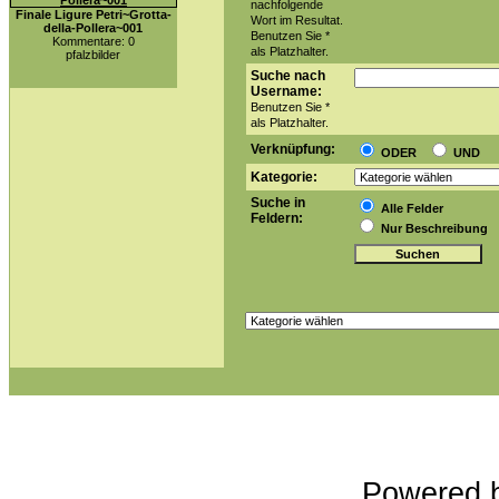
nachfolgende
Finale Ligure Petri~Grotta-
Wort im Resultat.
della-Pollera~001
Benutzen Sie *
Kommentare: 0
als Platzhalter.
pfalzbilder
Suche nach
Username:
Benutzen Sie *
als Platzhalter.
Verknüpfung:
ODER
UND
Kategorie:
Suche in
Alle Felder
Feldern:
Nur Beschreibung
Powered 