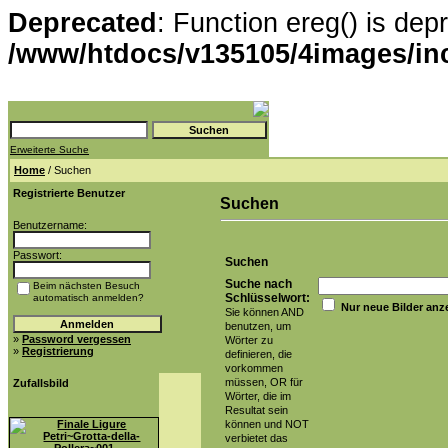
Deprecated
: Function ereg() is dep
/www/htdocs/v135105/4images/in
Erweiterte Suche
Home
/ Suchen
Registrierte Benutzer
Suchen
Benutzername:
Passwort:
Suchen
Suche nach
Beim nächsten Besuch
Schlüsselwort:
automatisch anmelden?
Nur neue Bilder anz
Sie können AND
benutzen, um
»
Password vergessen
Wörter zu
»
Registrierung
definieren, die
vorkommen
müssen, OR für
Zufallsbild
Wörter, die im
Resultat sein
können und NOT
verbietet das