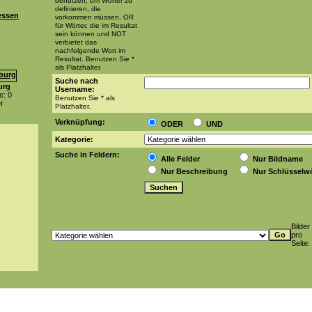
benutzen, um Wörter zu
definieren, die
essen
vorkommen müssen, OR
für Wörter, die im Resultat
sein können und NOT
verbietet das
nachfolgende Wort im
Resultat. Benutzen Sie *
als Platzhalter.
Suche nach
urg
Username:
: 0
Benutzen Sie * als
er
Platzhalter.
Verknüpfung:
ODER
UND
Kategorie:
Suche in Feldern:
Alle Felder
Nur Bildname
Nur Beschreibung
Nur Schlüsselwö
Bilder
pro
Seite: