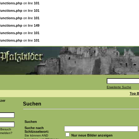
functions.php
on line
101
functions.php
on line
101
functions.php
on line
101
functions.php
on line
149
functions.php
on line
101
functions.php
on line
101
Erweiterte Suche
Top B
tzer
Suchen
Suchen
Suche nach
 Besuch
Schlüsselwort:
nmelden?
Nur neue Bilder anzeigen
Sie können AND