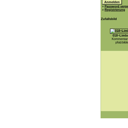
»
Password verg
»
Registrierung
Zufallsbild
018~Limb
Kommentare
pfalzbild