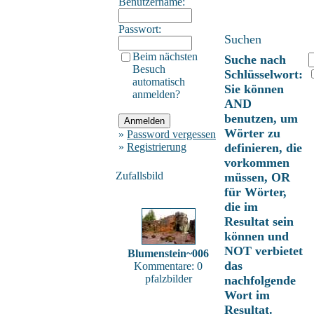
Benutzername:
Passwort:
Suchen
Beim nächsten
Suche nach
Besuch
Schlüsselwort:
automatisch
Sie können
anmelden?
AND
benutzen, um
Wörter zu
»
Password vergessen
»
Registrierung
definieren, die
vorkommen
Zufallsbild
müssen, OR
für Wörter,
die im
Resultat sein
können und
NOT verbietet
Blumenstein~006
das
Kommentare: 0
pfalzbilder
nachfolgende
Wort im
Resultat.