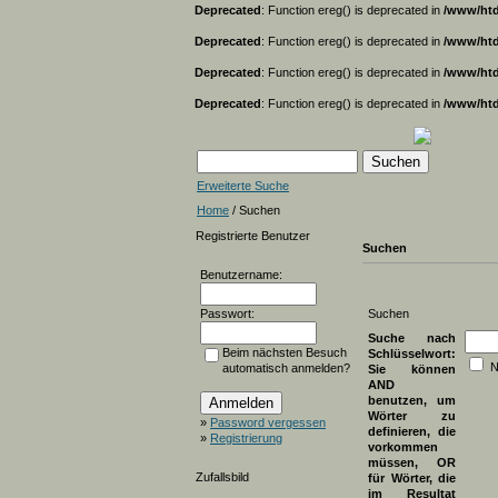
Deprecated
: Function ereg() is deprecated in
/www/htd
Deprecated
: Function ereg() is deprecated in
/www/htd
Deprecated
: Function ereg() is deprecated in
/www/htd
Deprecated
: Function ereg() is deprecated in
/www/htd
Erweiterte Suche
Home
/ Suchen
Registrierte Benutzer
Suchen
Benutzername:
Passwort:
Suchen
Suche nach
Beim nächsten Besuch
Schlüsselwort:
N
automatisch anmelden?
Sie können
AND
benutzen, um
Wörter zu
»
Password vergessen
definieren, die
»
Registrierung
vorkommen
müssen, OR
Zufallsbild
für Wörter, die
im Resultat