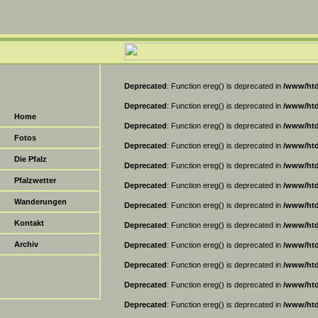
Deprecated
: Function ereg() is deprecated in
/www/htd
Deprecated
: Function ereg() is deprecated in
/www/htd
Home
Deprecated
: Function ereg() is deprecated in
/www/htd
Fotos
Deprecated
: Function ereg() is deprecated in
/www/htd
Die Pfalz
Deprecated
: Function ereg() is deprecated in
/www/htd
Pfalzwetter
Deprecated
: Function ereg() is deprecated in
/www/htd
Wanderungen
Deprecated
: Function ereg() is deprecated in
/www/htd
Kontakt
Deprecated
: Function ereg() is deprecated in
/www/htd
Archiv
Deprecated
: Function ereg() is deprecated in
/www/htd
Deprecated
: Function ereg() is deprecated in
/www/htd
Deprecated
: Function ereg() is deprecated in
/www/htd
Deprecated
: Function ereg() is deprecated in
/www/htd