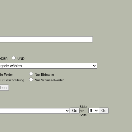
ODER
UND
lle Felder
Nur Bildname
ur Beschreibung
Nur Schlüsselwörter
Bilder
pro
Seite: