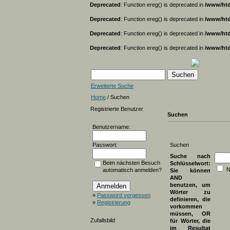
Deprecated
: Function ereg() is deprecated in
/www/htd
Deprecated
: Function ereg() is deprecated in
/www/htd
Deprecated
: Function ereg() is deprecated in
/www/htd
Deprecated
: Function ereg() is deprecated in
/www/htd
Erweiterte Suche
Home
/ Suchen
Registrierte Benutzer
Suchen
Benutzername:
Passwort:
Suchen
Suche nach
Beim nächsten Besuch
Schlüsselwort:
N
automatisch anmelden?
Sie können
AND
benutzen, um
Wörter zu
»
Password vergessen
definieren, die
»
Registrierung
vorkommen
müssen, OR
Zufallsbild
für Wörter, die
im Resultat