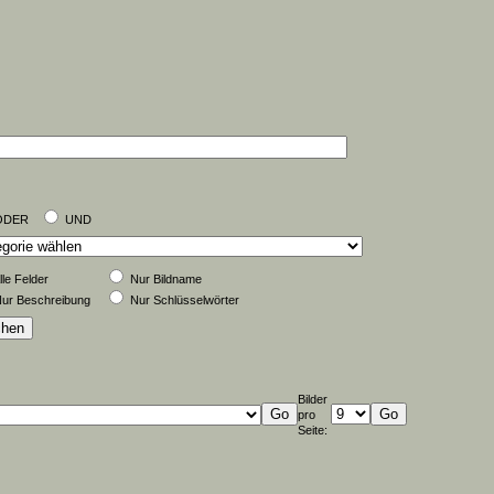
ODER
UND
lle Felder
Nur Bildname
ur Beschreibung
Nur Schlüsselwörter
Bilder
pro
Seite: