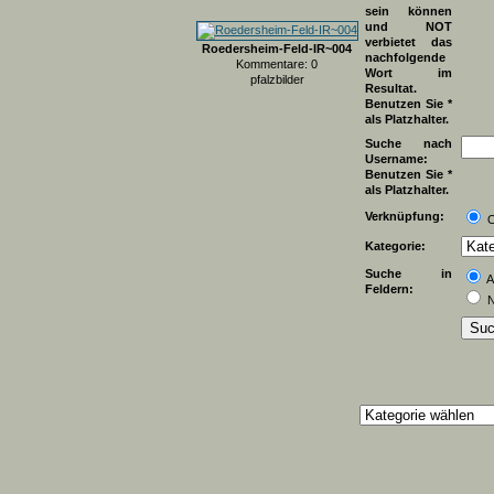
sein können
und NOT
verbietet das
Roedersheim-Feld-IR~004
nachfolgende
Kommentare: 0
Wort im
pfalzbilder
Resultat.
Benutzen Sie *
als Platzhalter.
Suche nach
Username:
Benutzen Sie *
als Platzhalter.
Verknüpfung:
Kategorie:
Suche in
A
Feldern:
N