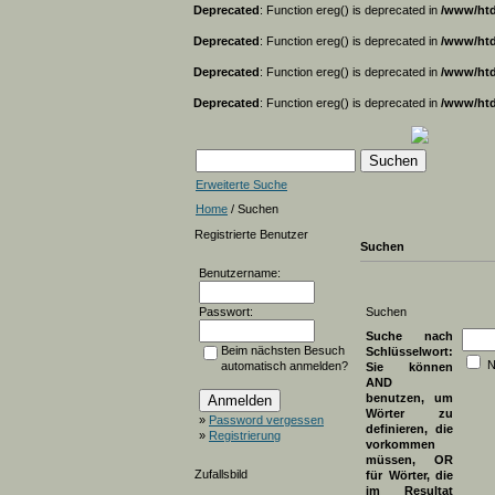
Deprecated
: Function ereg() is deprecated in
/www/htd
Deprecated
: Function ereg() is deprecated in
/www/htd
Deprecated
: Function ereg() is deprecated in
/www/htd
Deprecated
: Function ereg() is deprecated in
/www/htd
Erweiterte Suche
Home
/ Suchen
Registrierte Benutzer
Suchen
Benutzername:
Passwort:
Suchen
Suche nach
Beim nächsten Besuch
Schlüsselwort:
N
automatisch anmelden?
Sie können
AND
benutzen, um
Wörter zu
»
Password vergessen
definieren, die
»
Registrierung
vorkommen
müssen, OR
Zufallsbild
für Wörter, die
im Resultat