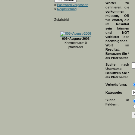
Wörter zu
»
Password vergessen
definieren, die
»
Registrierung
vorkommen
müssen, OR
Zufallsbild
für Wörter, die
im Resultat
sein können
und NOT
verbietet das
003~August-2006
nachfolgende
Kommentare: 0
Wort im
pfalzbilder
Resultat.
Benutzen Sie *
als Platzhalter.
Suche nach
Username:
Benutzen Sie *
als Platzhalter.
Verknüpfung:
Kategorie:
Suche in
Feldern: