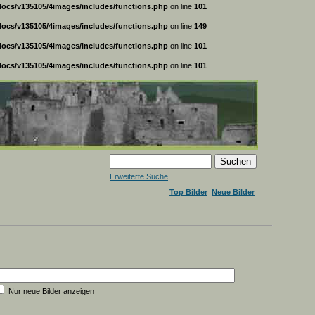
ocs/v135105/4images/includes/functions.php
on line
101
ocs/v135105/4images/includes/functions.php
on line
149
ocs/v135105/4images/includes/functions.php
on line
101
ocs/v135105/4images/includes/functions.php
on line
101
Erweiterte Suche
Top Bilder
Neue Bilder
Nur neue Bilder anzeigen