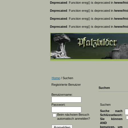
Deprecated
: Function ereg() is deprecated in
/www/htd
Deprecated
: Function ereg() is deprecated in
/www/htd
Deprecated
: Function ereg() is deprecated in
/www/htd
Deprecated
: Function ereg() is deprecated in
/www/htd
Home
/ Suchen
Registrierte Benutzer
Suchen
Benutzername:
Passwort:
Suchen
Suche nach
Beim nächsten Besuch
Schlüsselwort:
automatisch anmelden?
Sie können
AND
benutzen, um