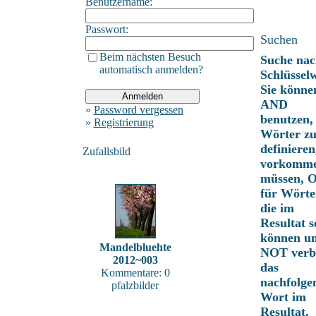
Benutzername:
Passwort:
Suchen
Beim nächsten Besuch
Suche nac
automatisch anmelden?
Schlüssel
Sie könne
AND
»
Password vergessen
benutzen,
»
Registrierung
Wörter z
definieren
Zufallsbild
vorkomm
müssen, 
für Wörte
die im
Resultat s
können u
Mandelbluehte
NOT verbi
2012~003
das
Kommentare: 0
nachfolge
pfalzbilder
Wort im
Resultat.