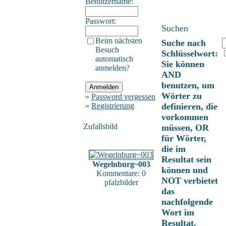
Benutzername:
Passwort:
Suchen
Beim nächsten
Suche nach
Besuch
Schlüsselwort:
automatisch
Sie können
anmelden?
AND
benutzen, um
Wörter zu
»
Password vergessen
»
Registrierung
definieren, die
vorkommen
Zufallsbild
müssen, OR
für Wörter,
die im
Resultat sein
Wegelnburg~003
können und
Kommentare: 0
NOT verbietet
pfalzbilder
das
nachfolgende
Wort im
Resultat.