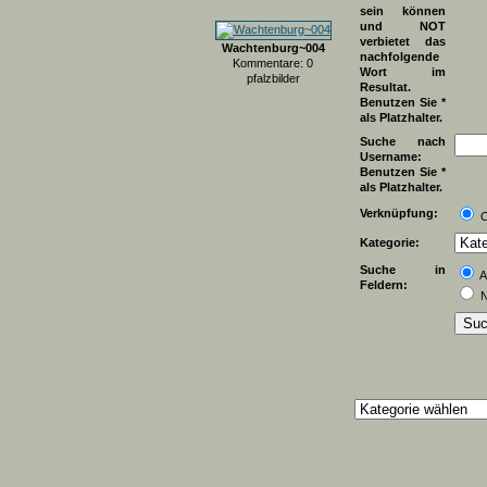
sein können
und NOT
verbietet das
Wachtenburg~004
nachfolgende
Kommentare: 0
Wort im
pfalzbilder
Resultat.
Benutzen Sie *
als Platzhalter.
Suche nach
Username:
Benutzen Sie *
als Platzhalter.
Verknüpfung:
Kategorie:
Suche in
A
Feldern:
N