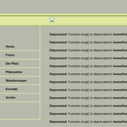
Deprecated
: Function ereg() is deprecated in
/www/htd
Deprecated
: Function ereg() is deprecated in
/www/htd
Home
Deprecated
: Function ereg() is deprecated in
/www/htd
Fotos
Deprecated
: Function ereg() is deprecated in
/www/htd
Die Pfalz
Deprecated
: Function ereg() is deprecated in
/www/htd
Pfalzwetter
Deprecated
: Function ereg() is deprecated in
/www/htd
Wanderungen
Deprecated
: Function ereg() is deprecated in
/www/htd
Kontakt
Deprecated
: Function ereg() is deprecated in
/www/htd
Archiv
Deprecated
: Function ereg() is deprecated in
/www/htd
Deprecated
: Function ereg() is deprecated in
/www/htd
Deprecated
: Function ereg() is deprecated in
/www/htd
Deprecated
: Function ereg() is deprecated in
/www/htd