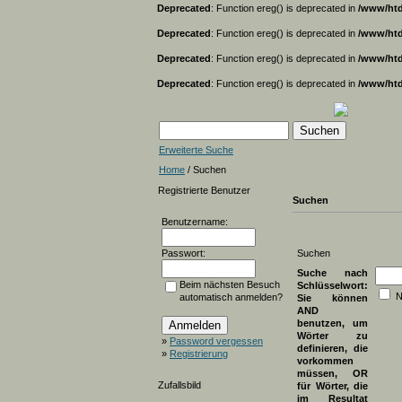
Deprecated
: Function ereg() is deprecated in
/www/htd
Deprecated
: Function ereg() is deprecated in
/www/htd
Deprecated
: Function ereg() is deprecated in
/www/htd
Deprecated
: Function ereg() is deprecated in
/www/htd
Erweiterte Suche
Home
/ Suchen
Registrierte Benutzer
Suchen
Benutzername:
Passwort:
Suchen
Suche nach
Beim nächsten Besuch
Schlüsselwort:
N
automatisch anmelden?
Sie können
AND
benutzen, um
Wörter zu
»
Password vergessen
definieren, die
»
Registrierung
vorkommen
müssen, OR
Zufallsbild
für Wörter, die
im Resultat