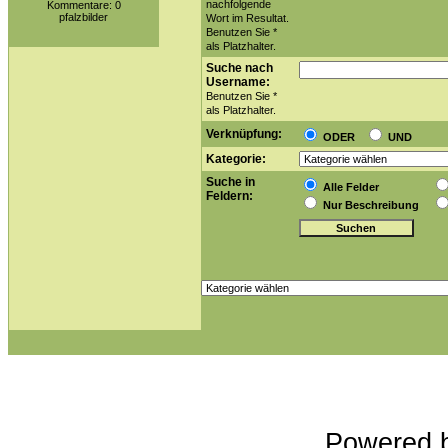
nachfolgende
Kommentare: 0
pfalzbilder
Wort im Resultat.
Benutzen Sie *
als Platzhalter.
Suche nach
Username:
Benutzen Sie *
als Platzhalter.
Verknüpfung:
ODER
UND
Kategorie:
Suche in
Alle Felder
Feldern:
Nur Beschreibung
Powered 