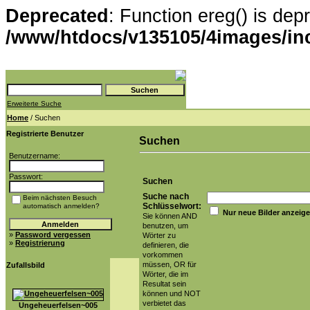
Deprecated
: Function ereg() is dep
/www/htdocs/v135105/4images/in
Erweiterte Suche
Home
/ Suchen
Registrierte Benutzer
Suchen
Benutzername:
Passwort:
Suchen
Suche nach
Beim nächsten Besuch
Schlüsselwort:
automatisch anmelden?
Nur neue Bilder anzeig
Sie können AND
benutzen, um
»
Password vergessen
Wörter zu
»
Registrierung
definieren, die
vorkommen
müssen, OR für
Zufallsbild
Wörter, die im
Resultat sein
können und NOT
verbietet das
Ungeheuerfelsen~005