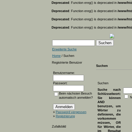
Deprecated
: Function ereg() is deprecated in
/www/htd
Deprecated
: Function ereg() is deprecated in
/www/htd
Deprecated
: Function ereg() is deprecated in
/www/htd
Deprecated
: Function ereg() is deprecated in
/www/htd
Erweiterte Suche
Home
/ Suchen
Registrierte Benutzer
Suchen
Benutzername:
Passwort:
Suchen
Suche nach
Beim nächsten Besuch
Schlüsselwort:
N
automatisch anmelden?
Sie können
AND
benutzen, um
Wörter zu
»
Password vergessen
definieren, die
»
Registrierung
vorkommen
müssen, OR
Zufallsbild
für Wörter, die
im Resultat