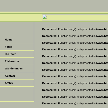
Deprecated
: Function ereg() is deprecated in
/www/htd
Deprecated
: Function ereg() is deprecated in
/www/htd
Home
Deprecated
: Function ereg() is deprecated in
/www/htd
Fotos
Deprecated
: Function ereg() is deprecated in
/www/htd
Die Pfalz
Deprecated
: Function ereg() is deprecated in
/www/htd
Pfalzwetter
Deprecated
: Function ereg() is deprecated in
/www/htd
Wanderungen
Deprecated
: Function ereg() is deprecated in
/www/htd
Kontakt
Deprecated
: Function ereg() is deprecated in
/www/htd
Archiv
Deprecated
: Function ereg() is deprecated in
/www/htd
Deprecated
: Function ereg() is deprecated in
/www/htd
Deprecated
: Function ereg() is deprecated in
/www/htd
Deprecated
: Function ereg() is deprecated in
/www/htd