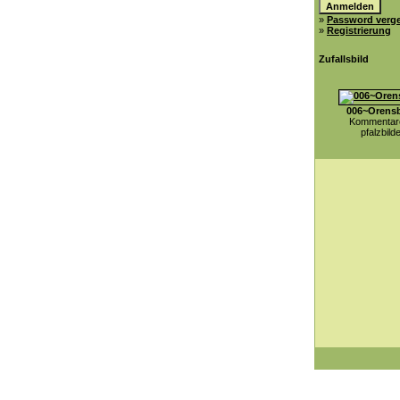
»
Password verg
»
Registrierung
Zufallsbild
006~Orens
Kommentare
pfalzbild