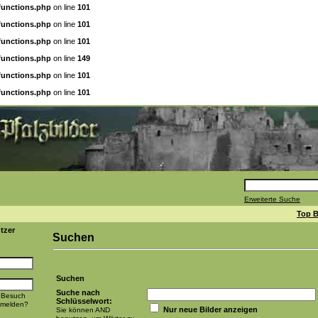
functions.php
on line
101
functions.php
on line
101
functions.php
on line
101
functions.php
on line
149
functions.php
on line
101
functions.php
on line
101
Erweiterte Suche
Top B
tzer
Suchen
Suchen
Suche nach
 Besuch
Schlüsselwort:
nmelden?
Nur neue Bilder anzeigen
Sie können AND