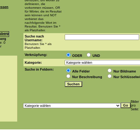
benutzen, um Wörter zu
definieren, die
essen
vorkommen müssen, OR
für Wörter, die im Resultat
sein können und NOT
verbietet das
nachfolgende Wort im
Resultat. Benutzen Sie *
als Platzhalter.
Suche nach
berg
Username:
: 0
Benutzen Sie * als
er
Platzhalter.
Verknüpfung:
ODER
UND
Kategorie:
Suche in Feldern:
Alle Felder
Nur Bildname
Nur Beschreibung
Nur Schlüsselwö
Bilder
pro
Seite: