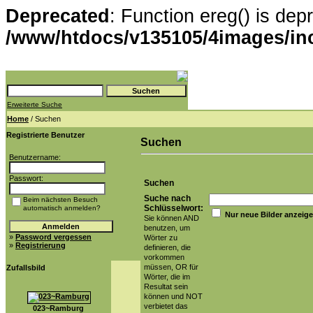
Deprecated
: Function ereg() is dep
/www/htdocs/v135105/4images/in
Erweiterte Suche
Home
/ Suchen
Registrierte Benutzer
Suchen
Benutzername:
Passwort:
Suchen
Suche nach
Beim nächsten Besuch
Schlüsselwort:
automatisch anmelden?
Nur neue Bilder anzeig
Sie können AND
benutzen, um
»
Password vergessen
Wörter zu
»
Registrierung
definieren, die
vorkommen
müssen, OR für
Zufallsbild
Wörter, die im
Resultat sein
können und NOT
verbietet das
023~Ramburg