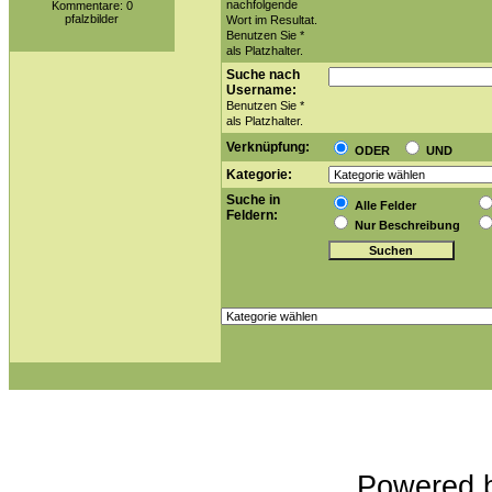
nachfolgende
Kommentare: 0
pfalzbilder
Wort im Resultat.
Benutzen Sie *
als Platzhalter.
Suche nach
Username:
Benutzen Sie *
als Platzhalter.
Verknüpfung:
ODER
UND
Kategorie:
Suche in
Alle Felder
Feldern:
Nur Beschreibung
Powered 