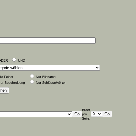
ODER
UND
lle Felder
Nur Bildname
ur Beschreibung
Nur Schlüsselwörter
Bilder
pro
Seite: