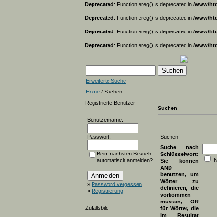
Deprecated
: Function ereg() is deprecated in
/www/htd
Deprecated
: Function ereg() is deprecated in
/www/htd
Deprecated
: Function ereg() is deprecated in
/www/htd
Deprecated
: Function ereg() is deprecated in
/www/htd
Erweiterte Suche
Home
/ Suchen
Registrierte Benutzer
Suchen
Benutzername:
Passwort:
Suchen
Suche nach
Beim nächsten Besuch
Schlüsselwort:
N
automatisch anmelden?
Sie können
AND
benutzen, um
Wörter zu
»
Password vergessen
definieren, die
»
Registrierung
vorkommen
müssen, OR
Zufallsbild
für Wörter, die
im Resultat