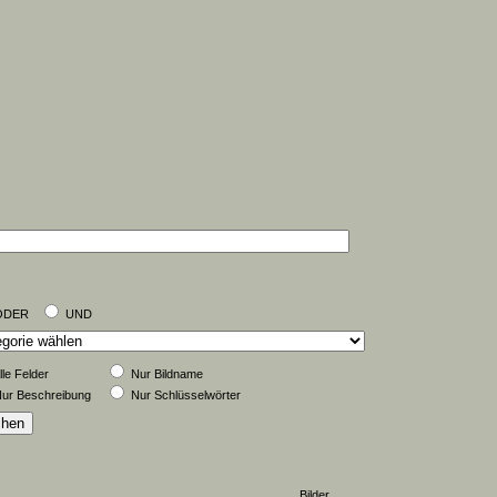
ODER
UND
lle Felder
Nur Bildname
ur Beschreibung
Nur Schlüsselwörter
Bilder