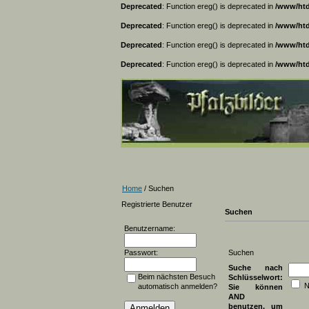
Deprecated
: Function ereg() is deprecated in
/www/htd
Deprecated
: Function ereg() is deprecated in
/www/htd
Deprecated
: Function ereg() is deprecated in
/www/htd
Deprecated
: Function ereg() is deprecated in
/www/htd
Home
/ Suchen
Registrierte Benutzer
Suchen
Benutzername:
Passwort:
Suchen
Suche nach
Beim nächsten Besuch
Schlüsselwort:
N
automatisch anmelden?
Sie können
AND
benutzen, um