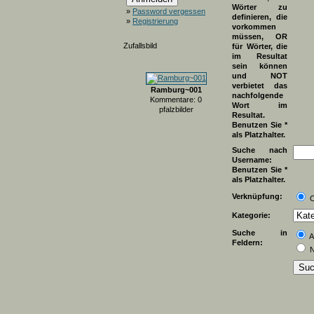
Wörter zu
»
Password vergessen
definieren, die
»
Registrierung
vorkommen
müssen, OR
Zufallsbild
für Wörter, die
im Resultat
sein können
und NOT
verbietet das
Ramburg~001
nachfolgende
Kommentare: 0
Wort im
pfalzbilder
Resultat.
Benutzen Sie *
als Platzhalter.
Suche nach
Username:
Benutzen Sie *
als Platzhalter.
Verknüpfung:
Kategorie:
Suche in
A
Feldern:
N