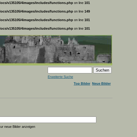
ocs/v135105/4images/includes/functions.php
on line
101
ocs/v135105/4images/includes/functions.php
on line
149
ocs/v135105/4images/includes/functions.php
on line
101
ocs/v135105/4images/includes/functions.php
on line
101
Erweiterte Suche
Top Bilder
Neue Bilder
ur neue Bilder anzeigen