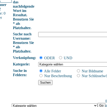
das
nner
nachfolgende
2
Wort im
e: 0
Resultat.
er
Benutzen Sie
* als
Platzhalter.
Suche nach
Username:
Benutzen Sie
* als
Platzhalter.
Verknüpfung:
ODER
UND
Kategorie:
Suche in
Alle Felder
Nur Bildname
Feldern:
Nur Beschreibung
Nur Schlüsselwö
B
p