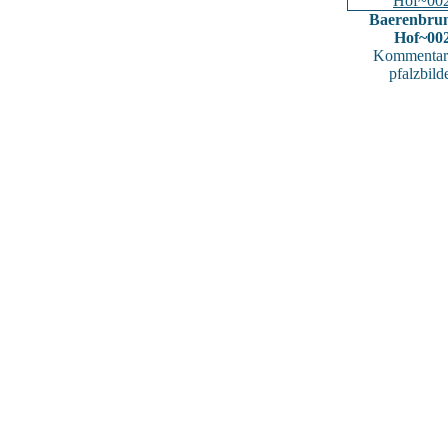
Baerenbru
Hof~00
Kommentar
pfalzbild