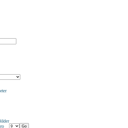
rter
ilder
ro