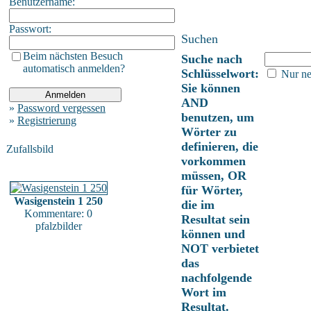
Benutzername:
Passwort:
Suchen
Beim nächsten Besuch
Suche nach
automatisch anmelden?
Schlüsselwort:
Nur ne
Sie können
AND
»
Password vergessen
benutzen, um
»
Registrierung
Wörter zu
definieren, die
Zufallsbild
vorkommen
müssen, OR
für Wörter,
Wasigenstein 1 250
die im
Kommentare: 0
Resultat sein
pfalzbilder
können und
NOT verbietet
das
nachfolgende
Wort im
Resultat.