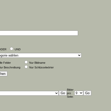
ODER
UND
lle Felder
Nur Bildname
ur Beschreibung
Nur Schlüsselwörter
Bilder
pro
Seite: