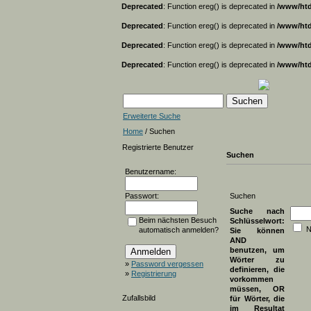
Deprecated
: Function ereg() is deprecated in
/www/htd
Deprecated
: Function ereg() is deprecated in
/www/htd
Deprecated
: Function ereg() is deprecated in
/www/htd
Deprecated
: Function ereg() is deprecated in
/www/htd
Erweiterte Suche
Home
/ Suchen
Registrierte Benutzer
Suchen
Benutzername:
Passwort:
Suchen
Suche nach
Beim nächsten Besuch
Schlüsselwort:
N
automatisch anmelden?
Sie können
AND
benutzen, um
Wörter zu
»
Password vergessen
definieren, die
»
Registrierung
vorkommen
müssen, OR
Zufallsbild
für Wörter, die
im Resultat