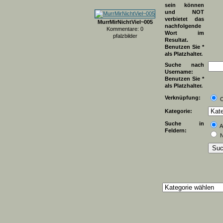
sein können
und NOT
verbietet das
MurrMirNichtViel~005
nachfolgende
Kommentare: 0
Wort im
pfalzbilder
Resultat.
Benutzen Sie *
als Platzhalter.
Suche nach
Username:
Benutzen Sie *
als Platzhalter.
Verknüpfung:
Kategorie:
Suche in
A
Feldern:
N