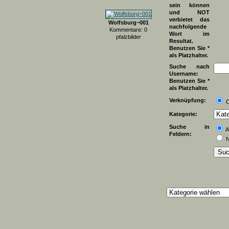
sein können
und NOT
verbietet das
Wolfsburg~001
nachfolgende
Kommentare: 0
Wort im
pfalzbilder
Resultat.
Benutzen Sie *
als Platzhalter.
Suche nach
Username:
Benutzen Sie *
als Platzhalter.
Verknüpfung:
Kategorie:
Suche in
A
Feldern:
N