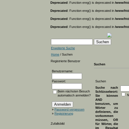
Deprecated
: Function ereg() is deprecated in
/www/htd
Deprecated
: Function ereg() is deprecated in
/www/htd
Deprecated
: Function ereg() is deprecated in
/www/htd
Deprecated
: Function ereg() is deprecated in
/www/htd
Erweiterte Suche
Home
/ Suchen
Registrierte Benutzer
Suchen
Benutzername:
Passwort:
Suchen
Suche nach
Beim nächsten Besuch
Schlüsselwort:
N
automatisch anmelden?
Sie können
AND
benutzen, um
Wörter zu
»
Password vergessen
definieren, die
»
Registrierung
vorkommen
müssen, OR
Zufallsbild
für Wörter, die
im Resultat