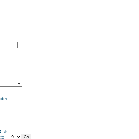
rter
ilder
ro