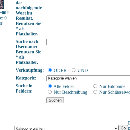
das
nachfolgende
r~002
Wort im
e: 0
Resultat.
er
Benutzen Sie
* als
Platzhalter.
Suche nach
Username:
Benutzen Sie
* als
Platzhalter.
Verknüpfung:
ODER
UND
Kategorie:
Suche in
Alle Felder
Nur Bildname
Feldern:
Nur Beschreibung
Nur Schlüsselwö
B
p