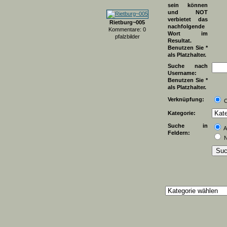
sein können
und NOT
verbietet das
Rietburg~005
nachfolgende
Kommentare: 0
Wort im
pfalzbilder
Resultat.
Benutzen Sie *
als Platzhalter.
Suche nach
Username:
Benutzen Sie *
als Platzhalter.
Verknüpfung:
Kategorie:
Suche in
A
Feldern:
N