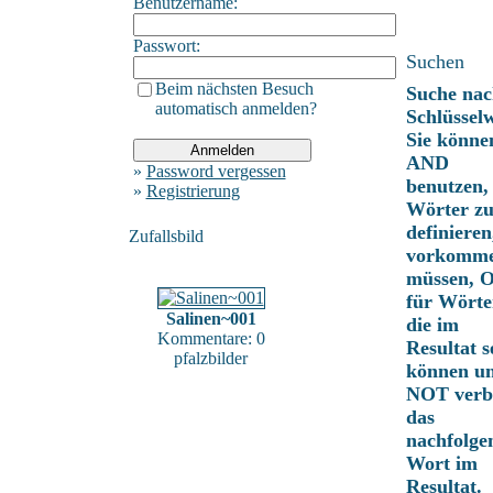
Benutzername:
Passwort:
Suchen
Beim nächsten Besuch
Suche nac
automatisch anmelden?
Schlüssel
Sie könne
AND
»
Password vergessen
benutzen,
»
Registrierung
Wörter z
definieren
Zufallsbild
vorkomm
müssen, 
für Wörte
Salinen~001
die im
Kommentare: 0
Resultat s
pfalzbilder
können u
NOT verbi
das
nachfolge
Wort im
Resultat.