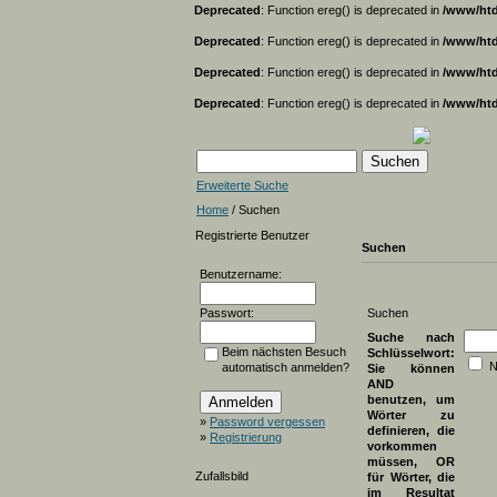
Deprecated
: Function ereg() is deprecated in
/www/htd
Deprecated
: Function ereg() is deprecated in
/www/htd
Deprecated
: Function ereg() is deprecated in
/www/htd
Deprecated
: Function ereg() is deprecated in
/www/htd
Erweiterte Suche
Home
/ Suchen
Registrierte Benutzer
Suchen
Benutzername:
Passwort:
Suchen
Suche nach
Beim nächsten Besuch
Schlüsselwort:
N
automatisch anmelden?
Sie können
AND
benutzen, um
Wörter zu
»
Password vergessen
definieren, die
»
Registrierung
vorkommen
müssen, OR
Zufallsbild
für Wörter, die
im Resultat