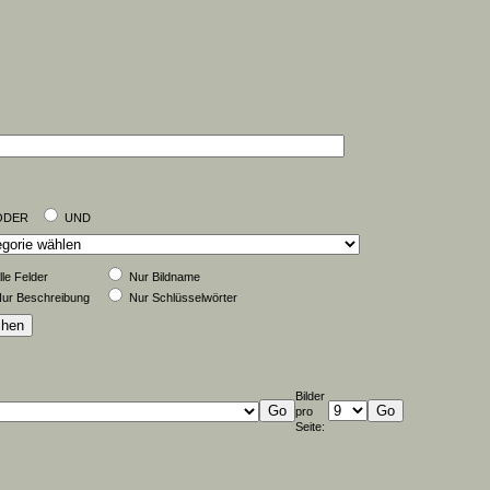
ODER
UND
lle Felder
Nur Bildname
ur Beschreibung
Nur Schlüsselwörter
Bilder
pro
Seite: