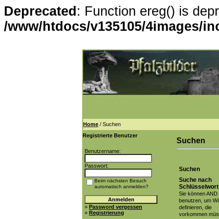
Deprecated
: Function ereg() is dep
/www/htdocs/v135105/4images/in
Home
/ Suchen
Registrierte Benutzer
Suchen
Benutzername:
Passwort:
Suchen
Suche nach
Beim nächsten Besuch
Schlüsselwort
automatisch anmelden?
Sie können AND
benutzen, um Wö
»
Password vergessen
definieren, die
»
Registrierung
vorkommen müs