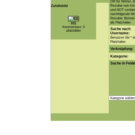
OR für Wörter, d
Resultat sein kö
Zufallsbild
und NOT verbiet
nachfolgende Wo
Resultat. Benutz
als Platzhalter.
031
Kommentare: 0
Suche nach
pfalzbilder
Username:
Benutzen Sie * a
Platzhalter.
Verknüpfung:
Kategorie:
Suche in Felde