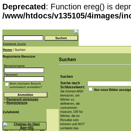
Deprecated
: Function ereg() is dep
/www/htdocs/v135105/4images/in
Erweiterte Suche
Home
/ Suchen
Registrierte Benutzer
Suchen
Benutzername:
Passwort:
Suchen
Suche nach
Beim nächsten Besuch
Schlüsselwort:
automatisch anmelden?
Nur neue Bilder anzeig
Sie können AND
benutzen, um
»
Password vergessen
Wörter zu
»
Registrierung
definieren, die
vorkommen
müssen, OR für
Zufallsbild
Wörter, die im
Resultat sein
können und NOT
verbietet das