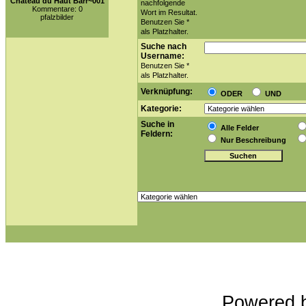
Chateau du Haut Barr~001
nachfolgende
Kommentare: 0
Wort im Resultat.
pfalzbilder
Benutzen Sie *
als Platzhalter.
Suche nach
Username:
Benutzen Sie *
als Platzhalter.
Verknüpfung:
ODER
UND
Kategorie:
Suche in
Alle Felder
Feldern:
Nur Beschreibung
Powered 