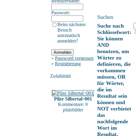
Benutzername:
Passwort:
Suchen
Beim nächsten
Suche nach
Besuch
Schlüsselwort:
automatisch
Sie können
anmelden?
AND
benutzen, um
Wörter zu
»
Password vergessen
»
Registrierung
definieren, die
vorkommen
Zufallsbild
müssen, OR
für Wörter,
die im
Resultat sein
Pilze Silbertal~001
können und
Kommentare: 0
NOT verbietet
pfalzbilder
das
nachfolgende
Wort im
Resultat.