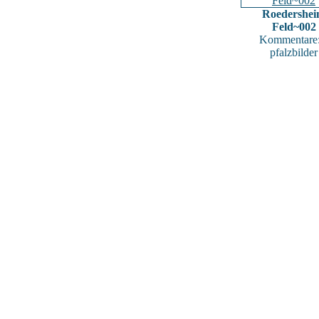
Roedershe
Feld~002
Kommentare:
pfalzbilder