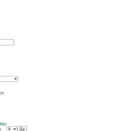
er
lder
o