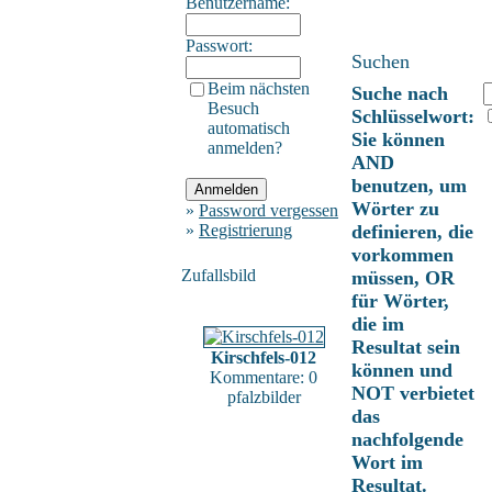
Benutzername:
Passwort:
Suchen
Beim nächsten
Suche nach
Besuch
Schlüsselwort:
automatisch
Sie können
anmelden?
AND
benutzen, um
Wörter zu
»
Password vergessen
»
Registrierung
definieren, die
vorkommen
Zufallsbild
müssen, OR
für Wörter,
die im
Resultat sein
Kirschfels-012
können und
Kommentare: 0
NOT verbietet
pfalzbilder
das
nachfolgende
Wort im
Resultat.