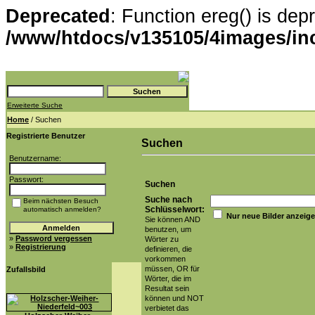
Deprecated
: Function ereg() is dep
/www/htdocs/v135105/4images/in
Erweiterte Suche
Home
/ Suchen
Registrierte Benutzer
Suchen
Benutzername:
Passwort:
Suchen
Suche nach
Beim nächsten Besuch
Schlüsselwort:
automatisch anmelden?
Nur neue Bilder anzeig
Sie können AND
benutzen, um
»
Password vergessen
Wörter zu
»
Registrierung
definieren, die
vorkommen
müssen, OR für
Zufallsbild
Wörter, die im
Resultat sein
können und NOT
verbietet das