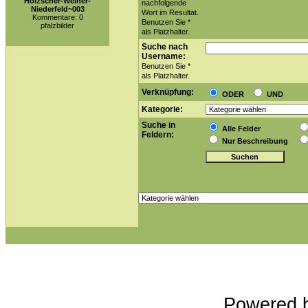
Holzscher-Weiher-
nachfolgende
Niederfeld~003
Wort im Resultat.
Kommentare: 0
Benutzen Sie *
pfalzbilder
als Platzhalter.
Suche nach
Username:
Benutzen Sie *
als Platzhalter.
Verknüpfung:
ODER
UND
Kategorie:
Suche in
Alle Felder
Feldern:
Nur Beschreibung
Powered 