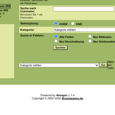
Resultat. Benutzen Sie *
als Platzhalter.
Suche nach
se~002
Username:
: 0
Benutzen Sie * als
er
Platzhalter.
Verknüpfung:
ODER
UND
Kategorie:
Suche in Feldern:
Alle Felder
Nur Bildname
Nur Beschreibung
Nur Schlüsselwö
Bilder
pro
Seite:
Powered by
4images
1.7.4
Copyright © 2002-2026
4homepages.de