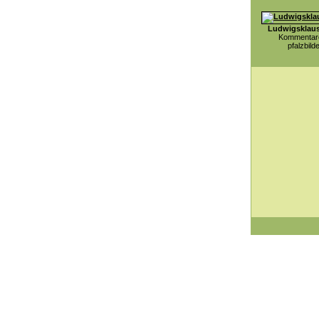
Ludwigsklau
Kommentare
pfalzbild