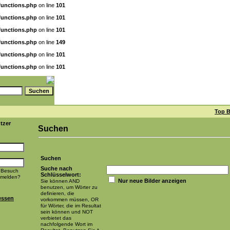
functions.php
on line
101
functions.php
on line
101
functions.php
on line
101
functions.php
on line
149
functions.php
on line
101
functions.php
on line
101
Top B
tzer
Suchen
Suchen
Suche nach
 Besuch
Schlüsselwort:
nmelden?
Nur neue Bilder anzeigen
Sie können AND
benutzen, um Wörter zu
definieren, die
essen
vorkommen müssen, OR
für Wörter, die im Resultat
sein können und NOT
verbietet das
nachfolgende Wort im