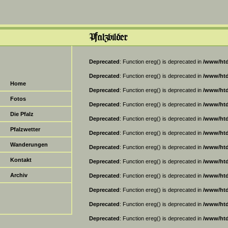
Deprecated
: Function ereg() is deprecated in
/www/htd
Deprecated
: Function ereg() is deprecated in
/www/htd
Home
Deprecated
: Function ereg() is deprecated in
/www/htd
Fotos
Deprecated
: Function ereg() is deprecated in
/www/htd
Die Pfalz
Deprecated
: Function ereg() is deprecated in
/www/htd
Pfalzwetter
Deprecated
: Function ereg() is deprecated in
/www/htd
Wanderungen
Deprecated
: Function ereg() is deprecated in
/www/htd
Kontakt
Deprecated
: Function ereg() is deprecated in
/www/htd
Archiv
Deprecated
: Function ereg() is deprecated in
/www/htd
Deprecated
: Function ereg() is deprecated in
/www/htd
Deprecated
: Function ereg() is deprecated in
/www/htd
Deprecated
: Function ereg() is deprecated in
/www/htd