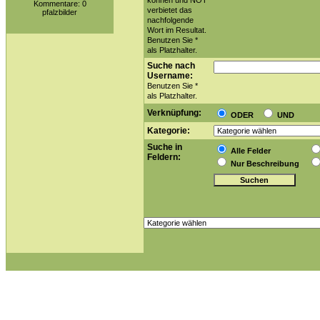
können und NOT
Kommentare: 0
verbietet das
pfalzbilder
nachfolgende
Wort im Resultat.
Benutzen Sie *
als Platzhalter.
Suche nach
Username:
Benutzen Sie *
als Platzhalter.
Verknüpfung:
ODER
UND
Kategorie:
Suche in
Alle Felder
Feldern:
Nur Beschreibung