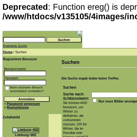
Deprecated
: Function ereg() is dep
/www/htdocs/v135105/4images/in
Erweiterte Suche
Home
/ Suchen
Registrierte Benutzer
Suchen
Benutzername:
Passwort:
Die Suche ergab leider keine Treffer.
Suchen
Beim nächsten Besuch
automatisch anmelden?
Suche nach
Schlüsselwort:
Nur neue Bilder anzeig
Sie können AND
»
Password vergessen
benutzen, um
»
Registrierung
Wörter zu
definieren, die
Zufallsbild
vorkommen
müssen, OR für
Wörter, die im
Resultat sein
Limburg~002