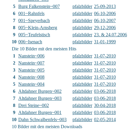
5
Burg Falkenstein~007
pfalzbilder
25-09-2013
6
001~Rahnfels
pfalzbilder
06-10-2006
7
001~Speyerbach
pfalzbilder
06-10-2007
8
005~Klein-Arnsberg
pfalzbilder
29-12-2006
9
005~Teufelstisch
pfalzbilder
23. & 24.07.2006
10
006~Isenach
pfalzbilder
31-01-1999
Die 10 Bilder mit den meisten Hits
1
Nanstein~006
pfalzbilder
31-07-2010
2
Nanstein~007
pfalzbilder
31-07-2010
3
Nanstein~005
pfalzbilder
31-07-2010
4
Nanstein~008
pfalzbilder
31-07-2010
5
Nanstein~004
pfalzbilder
31-07-2010
6
Altdahner Burgen~002
pfalzbilder
03-06-2018
7
Altdahner Burgen~003
pfalzbilder
03-06-2018
8
Drei Steine~002
pfalzbilder
30-04-2018
9
Altdahner Burgen~001
pfalzbilder
03-06-2018
10
Dahn Schwalbenfels~003
pfalzbilder
02-05-2014
10 Bilder mit den meisten Downloads