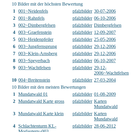
10 Bilder mit der höchsten Bewertung
1
001~Neidenfels
pfalzbilder
30-07-2006
2
001~Rahnfels
pfalzbilder
06-10-2006
3
002~Dimbergfelsen
pfalzbilder
Dimbergfelsen
4
003~Graefenstein
pfalzbilder
12-09-2007
5
003~Heidenpfeiler
pfalzbilder
25-05-2006
6
003~Jungfernsprung
pfalzbilder
29-12-2006
7
003~Klein-Arnsberg
pfalzbilder
29-12-2006
8
003~Speyerbach
pfalzbilder
06-10-2007
9
003~Wachtfelsen
pfalzbilder
29-12-
2006~Wachtfelsen
10
004~Breitenstein
pfalzbilder
27-03-2004
10 Bilder mit den meisten Bewertungen
1
Mundatwald 01
pfalzbilder
01-08-2009
2
Mundatwald Karte gross
pfalzbilder
Karten
Mundatwald
3
Mundatwald Karte klein
pfalzbilder
Karten
Mundatwald
4
Schlachtenturm KL-
pfalzbilder
28-06-2012
Morlautern~003