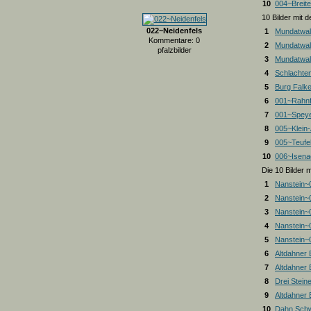
10
004~Breite
10 Bilder mit
022~Neidenfels
1
Mundatwal
Kommentare: 0
2
Mundatwal
pfalzbilder
3
Mundatwald
4
Schlachte
5
Burg Falk
6
001~Rahnf
7
001~Spey
8
005~Klein
9
005~Teufel
10
006~Isena
Die 10 Bilder 
1
Nanstein~
2
Nanstein~
3
Nanstein~
4
Nanstein~
5
Nanstein~
6
Altdahner
7
Altdahner
8
Drei Stein
9
Altdahner
10
Dahn Schw