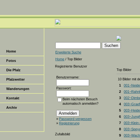
Home
Erweiterte Suche
Home
/ Top Bilder
Fotos
Registrierte Benutzer
Top Bilder
Die Pfalz
Benutzername:
10 Bilder mit 
Pfalzwetter
1
001~Neide
Passwort:
Wanderungen
2
001~Rahnf
3
002~Dimbe
Kontakt
Beim nächsten Besuch
automatisch anmelden?
4
003~Graef
Archiv
5
003~Heiden
6
003~Jungf
»
Password vergessen
7
003~Klein
»
Registrierung
8
003~Spey
Zufallsbild
9
003~Wacht