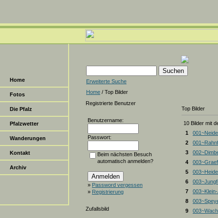
Home
Erweiterte Suche
Home
/ Top Bilder
Fotos
Registrierte Benutzer
Top Bilder
Die Pfalz
Benutzername:
10 Bilder mit 
Pfalzwetter
1
001~Neide
Passwort:
Wanderungen
2
001~Rahnf
3
002~Dimbe
Kontakt
Beim nächsten Besuch
automatisch anmelden?
4
003~Graef
Archiv
5
003~Heiden
6
003~Jungf
»
Password vergessen
7
003~Klein
»
Registrierung
8
003~Spey
Zufallsbild
9
003~Wacht