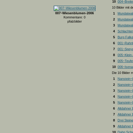
10
004~Breite
10 Bilder mit
007~Wiesenblumen-2006
1
Mundatwal
Kommentare: 0
2
Mundatwal
pfalzbilder
3
Mundatwald
4
Schlachte
5
Burg Falk
6
001~Rahnf
7
001~Spey
8
005~Klein
9
005~Teufel
10
006~Isena
Die 10 Bilder 
1
Nanstein~
2
Nanstein~
3
Nanstein~
4
Nanstein~
5
Nanstein~
6
Altdahner
7
Altdahner
8
Drei Stein
9
Altdahner
10
Dahn Schw