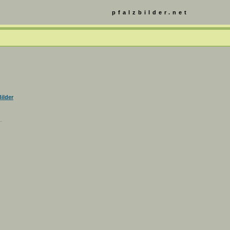
pfalzbilder.net
ilder