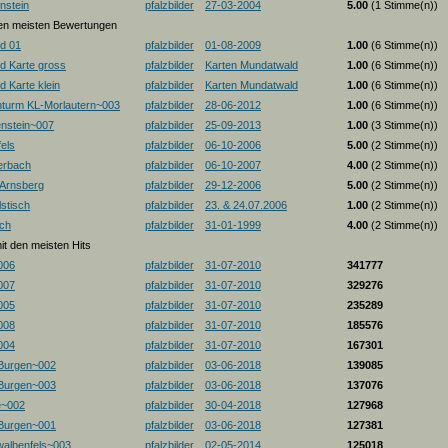
nstein
pfalzbilder
27-03-2004
5.00
(1 Stimme(n))
 den meisten Bewertungen
d 01
pfalzbilder
01-08-2009
1.00
(6 Stimme(n))
d Karte gross
pfalzbilder
Karten Mundatwald
1.00
(6 Stimme(n))
 Karte klein
pfalzbilder
Karten Mundatwald
1.00
(6 Stimme(n))
nturm KL-Morlautern~003
pfalzbilder
28-06-2012
1.00
(6 Stimme(n))
enstein~007
pfalzbilder
25-09-2013
1.00
(3 Stimme(n))
els
pfalzbilder
06-10-2006
5.00
(2 Stimme(n))
erbach
pfalzbilder
06-10-2007
4.00
(2 Stimme(n))
-Arnsberg
pfalzbilder
29-12-2006
5.00
(2 Stimme(n))
stisch
pfalzbilder
23. & 24.07.2006
1.00
(2 Stimme(n))
ch
pfalzbilder
31-01-1999
4.00
(2 Stimme(n))
mit den meisten Hits
006
pfalzbilder
31-07-2010
341777
007
pfalzbilder
31-07-2010
329276
005
pfalzbilder
31-07-2010
235289
008
pfalzbilder
31-07-2010
185576
004
pfalzbilder
31-07-2010
167301
 Burgen~002
pfalzbilder
03-06-2018
139085
 Burgen~003
pfalzbilder
03-06-2018
137076
e~002
pfalzbilder
30-04-2018
127968
 Burgen~001
pfalzbilder
03-06-2018
127381
albenfels~003
pfalzbilder
02-05-2014
125018