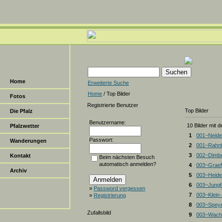
Home
Erweiterte Suche
Home
/ Top Bilder
Fotos
Registrierte Benutzer
Top Bilder
Die Pfalz
Benutzername:
10 Bilder mit 
Pfalzwetter
1
001~Neide
Passwort:
Wanderungen
2
001~Rahnf
3
002~Dimbe
Kontakt
Beim nächsten Besuch
automatisch anmelden?
4
003~Graef
Archiv
5
003~Heiden
6
003~Jungf
»
Password vergessen
7
003~Klein
»
Registrierung
8
003~Spey
Zufallsbild
9
003~Wacht