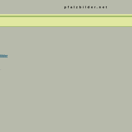
pfalzbilder.net
ilder