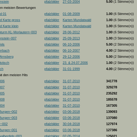
nstein
pfalzbilder
27-03-2004
5.00
(1 Stimme(n))
 den meisten Bewertungen
d 01
pfalzbilder
01-08-2009
1.00
(6 Stimme(n))
d Karte gross
pfalzbilder
Karten Mundatwald
1.00
(6 Stimme(n))
 Karte klein
pfalzbilder
Karten Mundatwald
1.00
(6 Stimme(n))
nturm KL-Morlautern~003
pfalzbilder
28-06-2012
1.00
(6 Stimme(n))
enstein~007
pfalzbilder
25-09-2013
1.00
(3 Stimme(n))
els
pfalzbilder
06-10-2006
5.00
(2 Stimme(n))
erbach
pfalzbilder
06-10-2007
4.00
(2 Stimme(n))
-Arnsberg
pfalzbilder
29-12-2006
5.00
(2 Stimme(n))
stisch
pfalzbilder
23. & 24.07.2006
1.00
(2 Stimme(n))
ch
pfalzbilder
31-01-1999
4.00
(2 Stimme(n))
mit den meisten Hits
006
pfalzbilder
31-07-2010
341778
007
pfalzbilder
31-07-2010
329278
005
pfalzbilder
31-07-2010
235292
008
pfalzbilder
31-07-2010
185578
004
pfalzbilder
31-07-2010
167305
 Burgen~002
pfalzbilder
03-06-2018
139093
 Burgen~003
pfalzbilder
03-06-2018
137080
e~002
pfalzbilder
30-04-2018
127974
 Burgen~001
pfalzbilder
03-06-2018
127386
albenfels~003
pfalzbilder
02-05-2014
125021