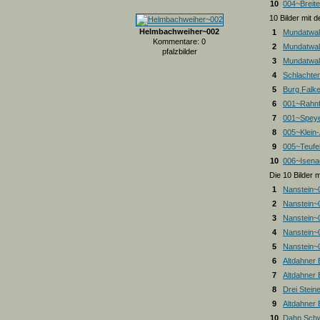
10
004~Breite
10 Bilder mit
Helmbachweiher~002
1
Mundatwal
Kommentare: 0
2
Mundatwal
pfalzbilder
3
Mundatwald
4
Schlachte
5
Burg Falk
6
001~Rahnf
7
001~Spey
8
005~Klein
9
005~Teufel
10
006~Isena
Die 10 Bilder 
1
Nanstein~
2
Nanstein~
3
Nanstein~
4
Nanstein~
5
Nanstein~
6
Altdahner
7
Altdahner
8
Drei Stein
9
Altdahner
10
Dahn Schw