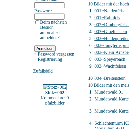
10 Bilder mit der höc
Passwort:
1
001~Neidenfels
2
001~Rahnfels
Beim nächsten
3
002~Dimbergfelse
Besuch
4
003~Graefenstein
automatisch
anmelden?
5
003~Heidenpfeiler
6
003~Jungfernspru
7
003~Klein-Arnsbe
»
Password vergessen
»
Registrierung
8
003~Speyerbach
9
003~Wachtfelsen
Zufallsbild
10
004~Breitenstein
10 Bilder mit den me
1
Mundatwald 01
Stotz~002
Kommentare: 0
2
Mundatwald Karte
pfalzbilder
3
Mundatwald Karte 
4
Schlachtenturm K
Morlautern~003