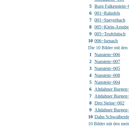
5
Burg Falkenstein~
6
001~Rahnfels
7
001~Speyerbach
8
005~Klein-Arnsbe
9
005~Teufelstisch
10
006~Isenach
Die 10 Bilder mit den 
1
Nanstein~006
2
Nanstein~007
3
Nanstein~005
4
Nanstein~008
5
Nanstein~004
6
Altdahner Burgen
7
Altdahner Burgen
8
Drei Steine~002
9
Altdahner Burgen
10
Dahn Schwalbenfe
10 Bilder mit den me