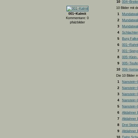
10
004~Breite
10 Bilder mit
001~Kalmit
1
Mundatwal
Kommentare: 0
2
Mundatwal
pfalzbilder
3
Mundatwald
4
Schlachte
5
Burg Falk
6
001~Rahnf
7
001~Spey
8
005~Klein
9
005~Teufel
10
006~Isena
Die 10 Bilder 
1
Nanstein~
2
Nanstein~
3
Nanstein~
4
Nanstein~
5
Nanstein~
6
Altdahner
7
Altdahner
8
Drei Stein
9
Altdahner
10
Dahn Schw