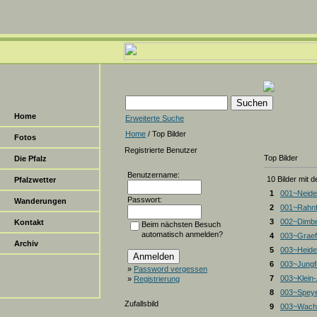
Home
Erweiterte Suche
Home
/ Top Bilder
Fotos
Registrierte Benutzer
Top Bilder
Die Pfalz
Benutzername:
10 Bilder mit 
Pfalzwetter
1
001~Neide
Passwort:
Wanderungen
2
001~Rahnf
3
002~Dimbe
Kontakt
Beim nächsten Besuch
automatisch anmelden?
4
003~Graef
Archiv
5
003~Heiden
6
003~Jungf
»
Password vergessen
7
003~Klein
»
Registrierung
8
003~Spey
Zufallsbild
9
003~Wacht