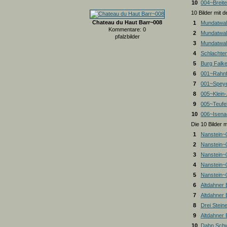
10
004~Breite
10 Bilder mit
Chateau du Haut Barr~008
1
Mundatwal
Kommentare: 0
2
Mundatwal
pfalzbilder
3
Mundatwald
4
Schlachte
5
Burg Falk
6
001~Rahnf
7
001~Spey
8
005~Klein
9
005~Teufel
10
006~Isena
Die 10 Bilder 
1
Nanstein~
2
Nanstein~
3
Nanstein~
4
Nanstein~
5
Nanstein~
6
Altdahner
7
Altdahner
8
Drei Stein
9
Altdahner
10
Dahn Schw