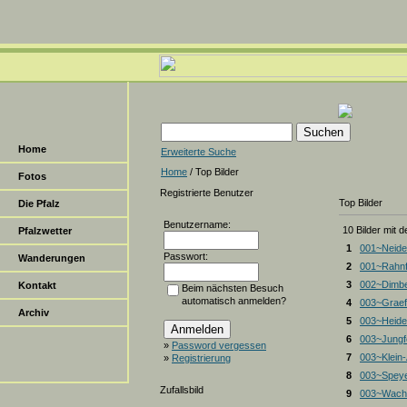
Home
Erweiterte Suche
Home
/ Top Bilder
Fotos
Registrierte Benutzer
Top Bilder
Die Pfalz
Benutzername:
10 Bilder mit 
Pfalzwetter
1
001~Neide
Passwort:
Wanderungen
2
001~Rahnf
3
002~Dimbe
Kontakt
Beim nächsten Besuch
automatisch anmelden?
4
003~Graef
Archiv
5
003~Heiden
6
003~Jungf
»
Password vergessen
7
003~Klein
»
Registrierung
8
003~Spey
Zufallsbild
9
003~Wacht