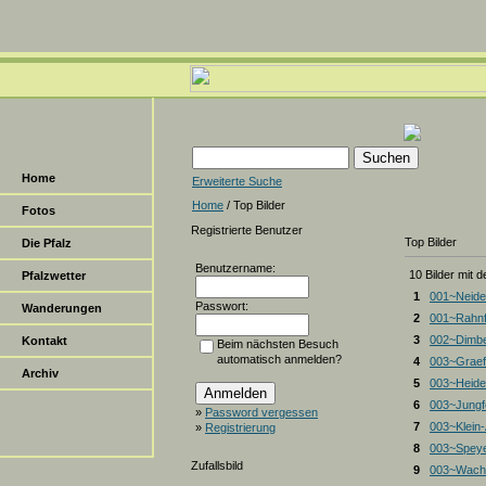
Home
Erweiterte Suche
Home
/ Top Bilder
Fotos
Registrierte Benutzer
Top Bilder
Die Pfalz
Benutzername:
10 Bilder mit 
Pfalzwetter
1
001~Neide
Passwort:
Wanderungen
2
001~Rahnf
3
002~Dimbe
Kontakt
Beim nächsten Besuch
automatisch anmelden?
4
003~Graef
Archiv
5
003~Heiden
6
003~Jungf
»
Password vergessen
7
003~Klein
»
Registrierung
8
003~Spey
Zufallsbild
9
003~Wacht