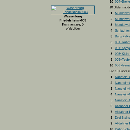
10
004~Breite
10 Bilder mit
1
Mundatwal
Wasserburg
2
Mundatwal
Friedelsheim~003
Kommentare: 0
3
Mundatwald
pfalzbilder
4
Schlachte
5
Burg Falk
6
001~Rahnf
7
001~Spey
8
005~Klein
9
005~Teufel
10
006~Isena
Die 10 Bilder 
1
Nanstein~
2
Nanstein~
3
Nanstein~
4
Nanstein~
5
Nanstein~
6
Altdahner
7
Altdahner
8
Drei Stein
9
Altdahner
10
Dahn Schw