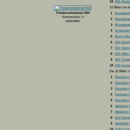
10
004~Breite
10 Bilder mit
Friedensdenkmal~004
1
Mundatwal
Kommentare: 0
2
Mundatwal
pfalzbilder
3
Mundatwald
4
Schlachte
5
Burg Falk
6
001~Rahnf
7
001~Spey
8
005~Klein
9
005~Teufel
10
006~Isena
Die 10 Bilder 
1
Nanstein~
2
Nanstein~
3
Nanstein~
4
Nanstein~
5
Nanstein~
6
Altdahner
7
Altdahner
8
Drei Stein
9
Altdahner
10
Dahn Schw