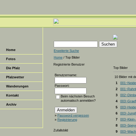
Home
Erweiterte Suche
Home
/ Top Bilder
Fotos
Registrierte Benutzer
Top Bilder
Die Pfalz
Benutzername:
10 Bilder mit 
Pfalzwetter
1
001~Neide
Passwort:
Wanderungen
2
001~Rahnf
3
002~Dimbe
Kontakt
Beim nächsten Besuch
automatisch anmelden?
4
003~Graef
Archiv
5
003~Heiden
6
003~Jungf
»
Password vergessen
7
003~Klein
»
Registrierung
8
003~Spey
Zufallsbild
9
003~Wacht