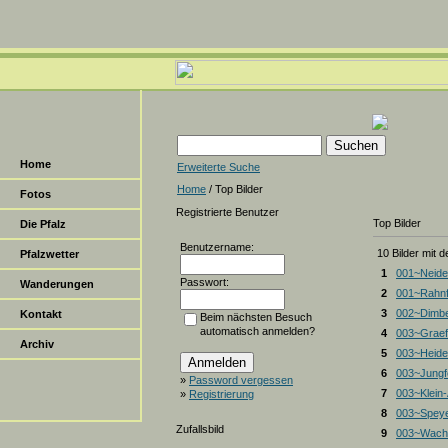
Home
Erweiterte Suche
Home
/ Top Bilder
Fotos
Registrierte Benutzer
Top Bilder
Die Pfalz
Benutzername:
10 Bilder mit 
Pfalzwetter
1
001~Neide
Passwort:
Wanderungen
2
001~Rahnf
3
002~Dimbe
Kontakt
Beim nächsten Besuch
automatisch anmelden?
4
003~Graef
Archiv
5
003~Heiden
6
003~Jungf
»
Password vergessen
7
003~Klein
»
Registrierung
8
003~Spey
Zufallsbild
9
003~Wacht