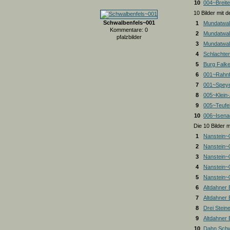
10
004~Breite
10 Bilder mit
Schwalbenfels~001
1
Mundatwal
Kommentare: 0
2
Mundatwal
pfalzbilder
3
Mundatwald
4
Schlachte
5
Burg Falk
6
001~Rahnf
7
001~Spey
8
005~Klein
9
005~Teufel
10
006~Isena
Die 10 Bilder 
1
Nanstein~
2
Nanstein~
3
Nanstein~
4
Nanstein~
5
Nanstein~
6
Altdahner
7
Altdahner
8
Drei Stein
9
Altdahner
10
Dahn Schw